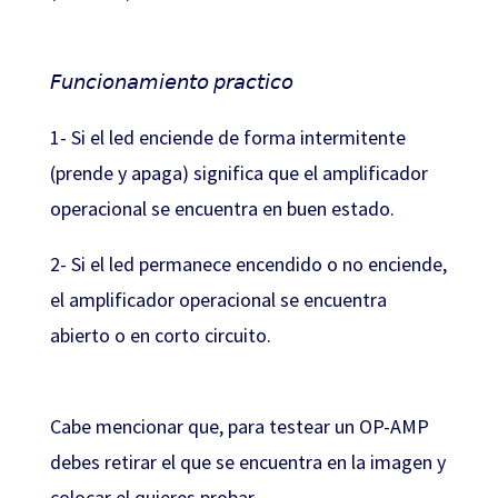
𝘍𝘶𝘯𝘤𝘪𝘰𝘯𝘢𝘮𝘪𝘦𝘯𝘵𝘰 𝘱𝘳𝘢𝘤𝘵𝘪𝘤𝘰⁣⁣⁣⁣⁣⁣⁣⁣⁣⁣
1- Si el led enciende de forma intermitente
(prende y apaga) significa que el amplificador
operacional se encuentra en buen estado.
⁣⁣⁣⁣⁣⁣⁣⁣⁣⁣2- Si el led permanece encendido o no enciende,
el amplificador operacional se encuentra
abierto o en corto circuito.⁣⁣⁣⁣⁣
Cabe mencionar que, para testear un OP-AMP
debes retirar el que se encuentra en la imagen y
colocar el quieres probar.