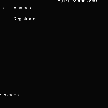
+(52) 123 456 7890
es
Alumnos
Registrarte
servados. -